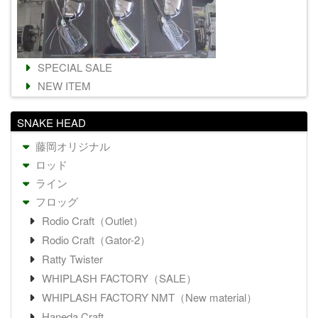
SPECIAL SALE
NEW ITEM
SNAKE HEAD
藤岡オリジナル
ロッド
ライン
フロッグ
Rodio Craft（Outlet）
Rodio Craft（Gator-2）
Ratty Twister
WHIPLASH FACTORY（SALE）
WHIPLASH FACTORY NMT（New material）
Haneda Craft