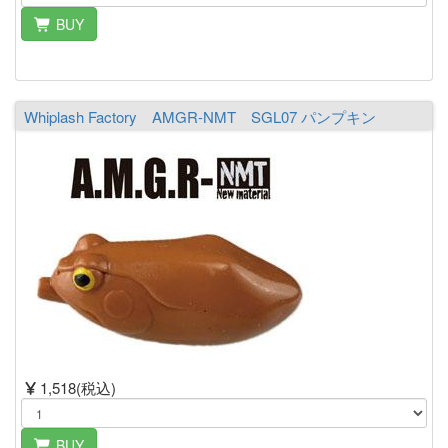
BUY
Whiplash Factory AMGR-NMT SGL07 パンプキン
1,518(税込)
BUY