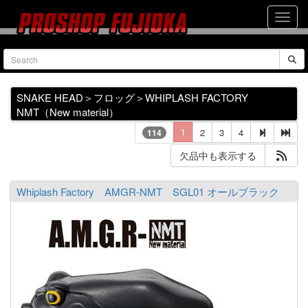
SNAKE HEAD＞フロッグ＞WHIPLASH FACTORY
NMT（New material）
1
2
3
4
114
欠品中も表示する
Whiplash Factory AMGR-NMT SGL01 オールブラック