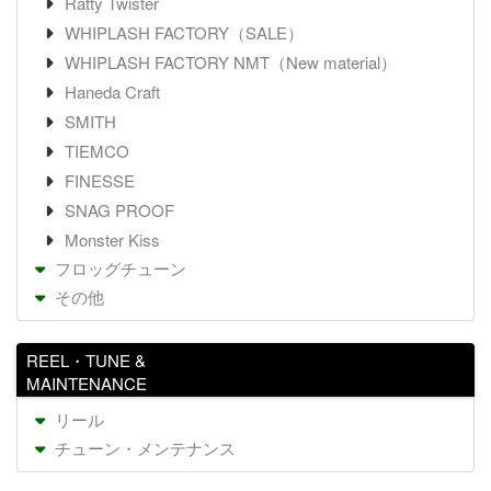
Ratty Twister
WHIPLASH FACTORY（SALE）
WHIPLASH FACTORY NMT（New material）
Haneda Craft
SMITH
TIEMCO
FINESSE
SNAG PROOF
Monster Kiss
フロッグチューン
その他
REEL・TUNE &
MAINTENANCE
リール
チューン・メンテナンス