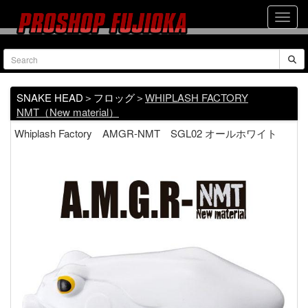
SNAKE HEAD＞フロッグ＞
WHIPLASH FACTORY
NMT（New material）
Whiplash Factory AMGR-NMT SGL02 オールホワイト