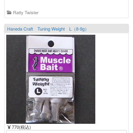
Ratty Twister
Haneda Craft Tuning Weight L（8-9g）
770(税込)