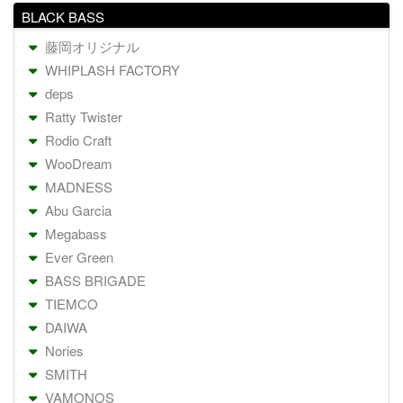
BLACK BASS
藤岡オリジナル
WHIPLASH FACTORY
deps
Ratty Twister
Rodio Craft
WooDream
MADNESS
Abu Garcia
Megabass
Ever Green
BASS BRIGADE
TIEMCO
DAIWA
Nories
SMITH
VAMONOS