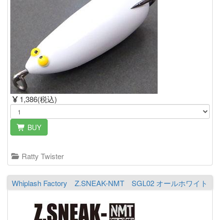
1,386(税込)
BUY
Ratty Twister
Whiplash Factory Z.SNEAK-NMT SGL02 オールホワイト