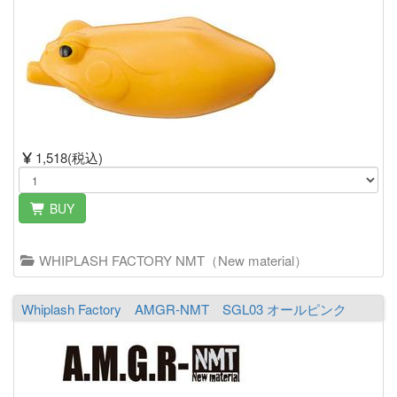
1,518(税込)
BUY
WHIPLASH FACTORY NMT（New material）
Whiplash Factory AMGR-NMT SGL03 オールピンク