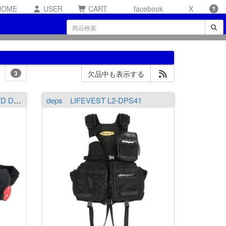
OME
USER
CART
facebook
X
3
欠品中も表示する
deps AUTO INFLATABLE PFD DPS-9320RS
deps LIFEVEST L2-DPS41