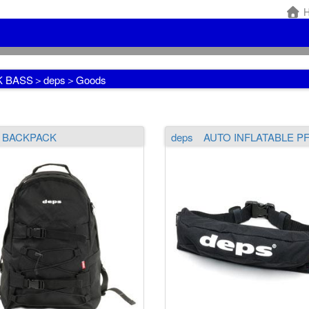
H
K BASS＞deps＞Goods
 BACKPACK