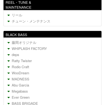
REEL・TUNE &
MAINTENANCE
リール
チューン・メンテナンス
BLACK BASS
藤岡オリジナル
WHIPLASH FACTORY
deps
Ratty Twister
Rodio Craft
WooDream
MADNESS
Abu Garcia
Megabass
Ever Green
BASS BRIGADE