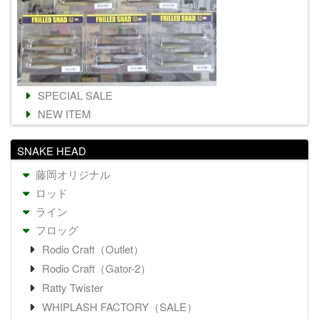
SPECIAL SALE
NEW ITEM
SNAKE HEAD
藤岡オリジナル
ロッド
ライン
フロッグ
Rodio Craft（Outlet）
Rodio Craft（Gator-2）
Ratty Twister
WHIPLASH FACTORY（SALE）