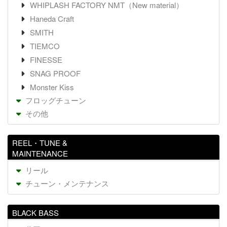
WHIPLASH FACTORY NMT（New material）
Haneda Craft
SMITH
TIEMCO
FINESSE
SNAG PROOF
Monster Kiss
フロッグチューン
その他
REEL・TUNE &
MAINTENANCE
リール
チューン・メンテナンス
BLACK BASS