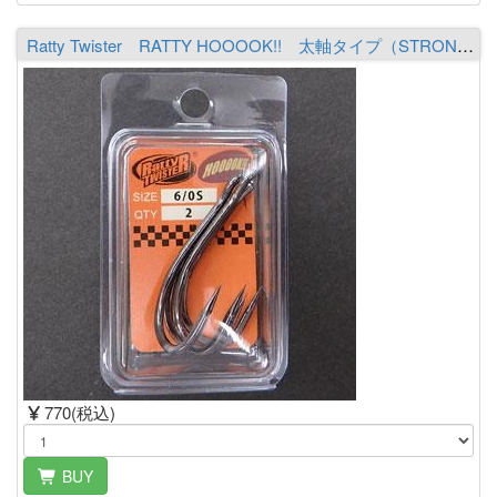
Ratty Twister RATTY HOOOOK!! 太軸タイプ（STRONG） 6/0S
770(税込)
BUY