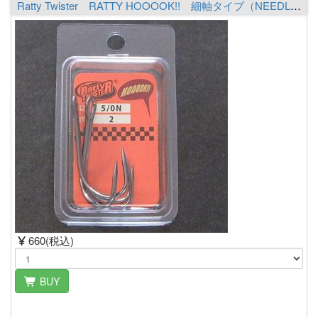
Ratty Twister RATTY HOOOOK!! 細軸タイプ（NEEDLE） 5/0N
660(税込)
BUY