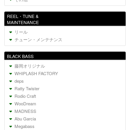
REEL・TUNE &
MAINTENANCE
リール
チューン・メンテナンス
BLACK BASS
藤岡オリジナル
WHIPLASH FACTORY
deps
Ratty Twister
Rodio Craft
WooDream
MADNESS
Abu Garcia
Megabass