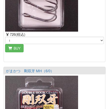
726(税込)
BUY
がまかつ 剛双牙 MH（6/0）