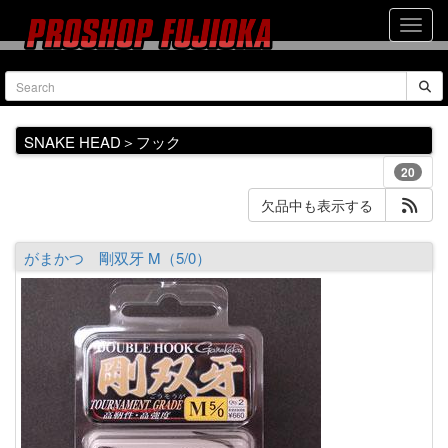
SNAKE HEAD＞フック
20
欠品中も表示する
がまかつ 剛双牙 M（5/0）