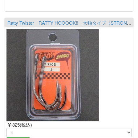
Ratty Twister RATTY HOOOOK!! 太軸タイプ（STRONG） 7/0S
825(税込)