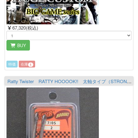
67,320(税込)
BUY
特価
在庫
1
Ratty Twister RATTY HOOOOK!! 太軸タイプ（STRONG） 7/0S