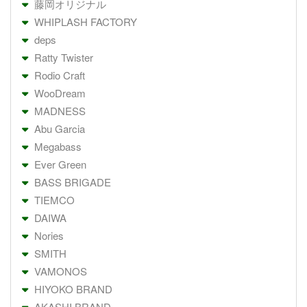
藤岡オリジナル
WHIPLASH FACTORY
deps
Ratty Twister
Rodio Craft
WooDream
MADNESS
Abu Garcia
Megabass
Ever Green
BASS BRIGADE
TIEMCO
DAIWA
Nories
SMITH
VAMONOS
HIYOKO BRAND
AKASHI BRAND