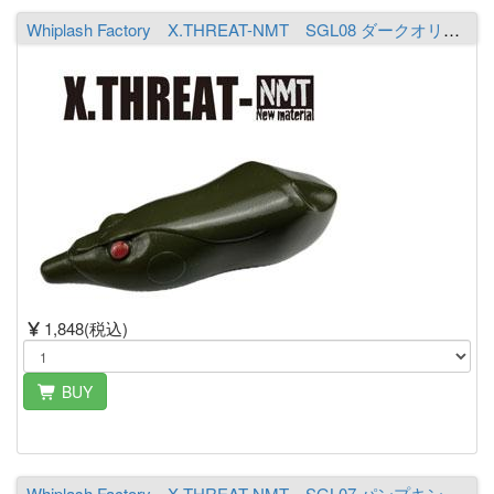
Whiplash Factory X.THREAT-NMT SGL08 ダークオリーブ
1,848(税込)
BUY
Whiplash Factory X.THREAT-NMT SGL07 パンプキン