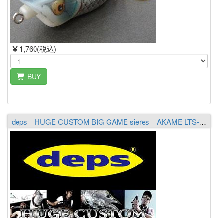
1,760(税込)
BUY
deps HUGE CUSTOM BIG GAME sieres AKAME LTS-802XXX（2piece）（送料￥2,000 ※沖縄除く）