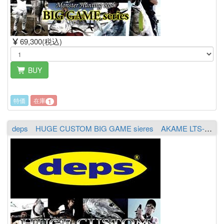
69,300(税込)
BUY
特価
在庫
1
deps HUGE CUSTOM BIG GAME sieres AKAME LTS-752XX（2piece）（送料￥2,000 ※沖縄除く）