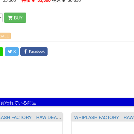
特価
33,300
BUY
SALE
に買われている商品
WHIPLASH FACTORY RAW DEALER Kaiken -懐剣- RK608LM3［The Shredding Kazakama］（送料￥1,300 ※沖縄除く）