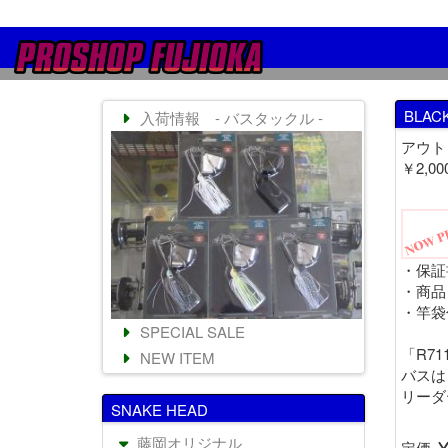
BLAC
入荷情報 - バスタックル -
アウトレ
￥2,0
・保証
・商品
・竿袋
SPECIAL SALE
「R7
NEW ITEM
バスは
リーダ
SNAKE HEAD
藤岡オリジナル
定価