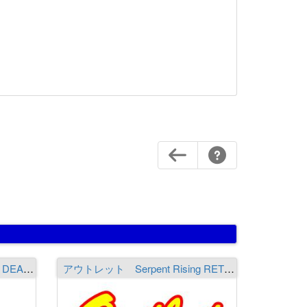
WHIPLASH FACTORY RAW DEALER EXTREME EDITION REX803HXXR3-TS［The Reign Of Terror］（送料￥1,300 ※沖縄除く）
アウトレット Serpent Rising RETRIBUTION -Task Force- XSR703GX-TFS bds THE Aeronaga-boundless ※必ず商品詳細をご覧の上ご注文下さい。（送料￥2,000 ※沖縄除く）