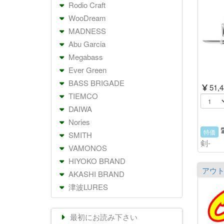
Rodio Craft
WooDream
MADNESS
Abu Garcia
Megabass
Ever Green
BASS BRIGADE
51,
TIEMCO
DAIWA
Nories
特価
SMITH
剣-
VAMONOS
HIYOKO BRAND
AKASHI BRAND
津波LURES
最初にお読み下さい