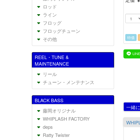
ロッド
ライン
フロッグ
フロッグチューン
特価
その他
REEL・TUNE &
MAINTENANCE
リール
チューン・メンテナンス
BLACK BASS
一緒
藤岡オリジナル
WHIPLASH FACTORY
deps
Ratty Twister