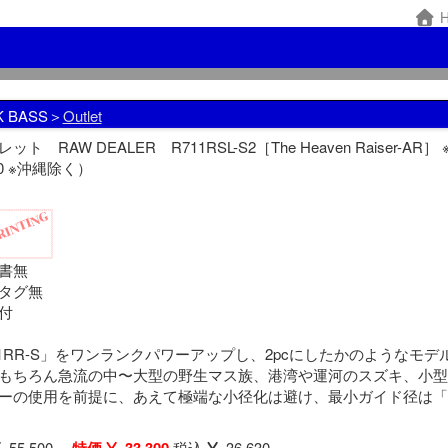
H
K BASS＞
Outlet
ット RAW DEALER R711RSL-S2［The Heaven Rais
00 ※沖縄除く）
書無
タグ無
付
11RR-S」をワンランクパワーアップし、2pcにしたかのようなモデ
もちろん急流の中〜大型の野生マス族、港湾や運河のスズキ、小型
ーの使用を前提に、あえて極端な小径化は避け、最小ガイド径は「
55,500
税込
36,630