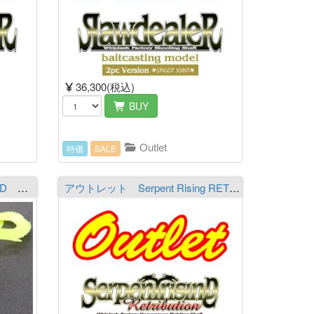
36,300(税込)
BUY
Outlet
特価
SALE
Whiplash Factory BITE-SIZED MU マスタード
アウトレット Serpent Rising RETRIBUTION -Task Force- XSR703JX-TFS bds THE Hydronaga-boundless ※必ず商品詳細をご覧の上ご注文下さい。（送料￥2,000 ※沖縄除く）