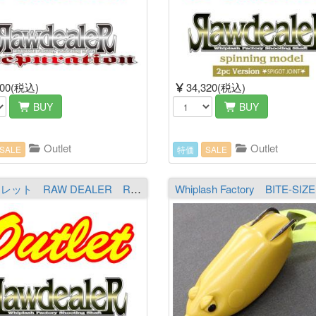
300(税込)
34,320(税込)
BUY
BUY
Outlet
Outlet
SALE
特価
SALE
アウトレット RAW DEALER R611RL2［The Misdemeanor］ ※必ず商品詳細をご覧の上ご注文下さい。（送料￥1,700 ※沖縄除く）