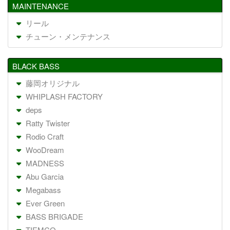
MAINTENANCE
リール
チューン・メンテナンス
BLACK BASS
藤岡オリジナル
WHIPLASH FACTORY
deps
Ratty Twister
Rodio Craft
WooDream
MADNESS
Abu Garcia
Megabass
Ever Green
BASS BRIGADE
TIEMCO