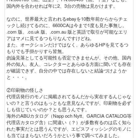
国内外を合わせれば年に2、3台の売物は見かけます。
なのに、世界最大と言われるebayを10数年前からからチェ
ックし続けてるのに、6600CAは今まで1度も見た事無し。
.com 版、.co.uk 版、.com.au 版と英語で取引が可能なエリ
アはマメに見てるつもりなんですけどね。
また、オークションだけではなく、あらゆるHPを見てるつ
もりでも手掛かりすら皆無。
勿論見落としてる可能性も否定できませんが、その他、国内
外の知人、友人、コレクターとあらゆる方面に聞いても存在
が確認できず、自分の中では存在しないと結論づけようか
と・・・。
②印刷物の怪しさ
代理店発行のモノに掲載されてるんだから実在するんじゃな
いの？と言うのはもっともな意見なんですが、印刷物を必ず
しも信じていいのか？とも思うんです。
海外のABUカタログ（Napp och Nytt、GARCIA CATALOG等
代理店カタログ含）に間違い（？）が多数有るのは広く知ら
れた事実だとは思うんですが、エビスフィッシングのモノに
も当てはまらないだろうかという事で調べてみました。