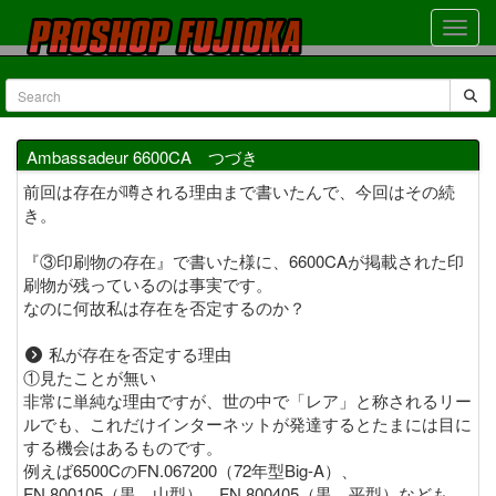
Ambassadeur 6600CA つづき
前回は存在が噂される理由まで書いたんで、今回はその続
き。
『③印刷物の存在』で書いた様に、6600CAが掲載された印
刷物が残っているのは事実です。
なのに何故私は存在を否定するのか？
私が存在を否定する理由
①見たことが無い
非常に単純な理由ですが、世の中で「レア」と称されるリー
ルでも、これだけインターネットが発達するとたまには目に
する機会はあるものです。
例えば6500CのFN.067200（72年型Big-A）、
FN.800105（黒、山型）、FN.800405（黒、平型）なども、