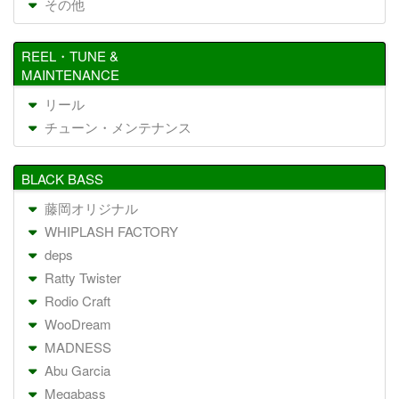
その他
REEL・TUNE &
MAINTENANCE
リール
チューン・メンテナンス
BLACK BASS
藤岡オリジナル
WHIPLASH FACTORY
deps
Ratty Twister
Rodio Craft
WooDream
MADNESS
Abu Garcia
Megabass