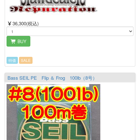
36,300(税込)
BUY
特価
SALE
Bass SEIL PE Flip ＆ Frog 100lb（8号）