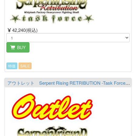
42,240(税込)
BUY
特価
SALE
アウトレット Serpent Rising RETRIBUTION -Task Force- XSR703JX-TFS bds THE Hydronaga-boundless ※必ず商品詳細をご覧の上ご注文下さい。（送料￥2,000 ※沖縄除く）