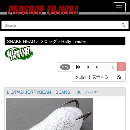
SNAKE HEAD＞フロッグ＞Ratty Twister
6
7
8
9
175
欠品中も表示する
LILYPAD JERRYBEAN BEANS HK ハッカ