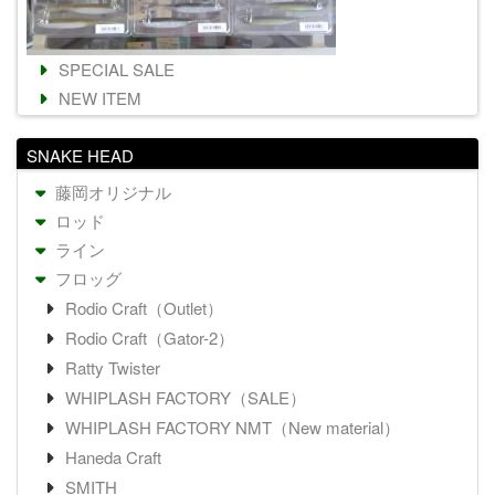
SPECIAL SALE
NEW ITEM
SNAKE HEAD
藤岡オリジナル
ロッド
ライン
フロッグ
Rodio Craft（Outlet）
Rodio Craft（Gator-2）
Ratty Twister
WHIPLASH FACTORY（SALE）
WHIPLASH FACTORY NMT（New material）
Haneda Craft
SMITH