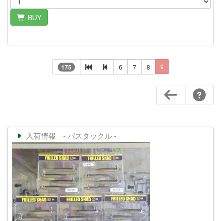
BUY
6
7
8
9
175
入荷情報 - バスタックル -