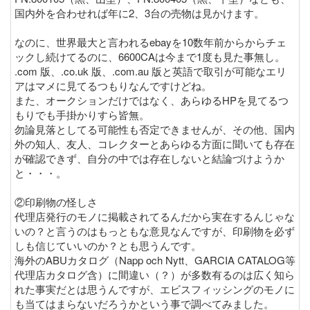
国内外を合わせれば年に2、3台の売物は見かけます。
なのに、世界最大と言われるebayを10数年前からからチェ
ックし続けてるのに、6600CAは今まで1度も見た事無し。
.com 版、.co.uk 版、.com.au 版と英語で取引が可能なエリ
アはマメに見てるつもりなんですけどね。
また、オークションだけではなく、あらゆるHPを見てるつ
もりでも手掛かりすら皆無。
勿論見落としてる可能性も否定できませんが、その他、国内
外の知人、友人、コレクターとあらゆる方面に聞いても存在
が確認できず、自分の中では存在しないと結論づけようか
と・・・。
②印刷物の怪しさ
代理店発行のモノに掲載されてるんだから実在するんじゃな
いの？と言うのはもっともな意見なんですが、印刷物を必ず
しも信じていいのか？とも思うんです。
海外のABUカタログ（Napp och Nytt、GARCIA CATALOG等
代理店カタログ含）に間違い（？）が多数有るのは広く知ら
れた事実だとは思うんですが、エビスフィッシングのモノに
も当てはまらないだろうかという事で調べてみました。