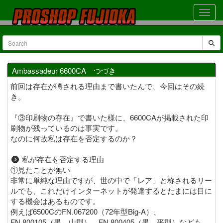
Ambassadeur 6600CA つづき
前回は存在が噂される理由まで書いたんで、今回はその続
き。
『③印刷物の存在』で書いた様に、6600CAが掲載された印
刷物が残っているのは事実です。
なのに何故私は存在を否定するのか？
私が存在を否定する理由
①見たことが無い
非常に単純な理由ですが、世の中で「レア」と称されるリー
ルでも、これだけインターネットが発達するとたまには目に
する機会はあるものです。
例えば6500CのFN.067200（72年型Big-A）、
FN.800105（黒、山型）、FN.800405（黒、平型）なども、