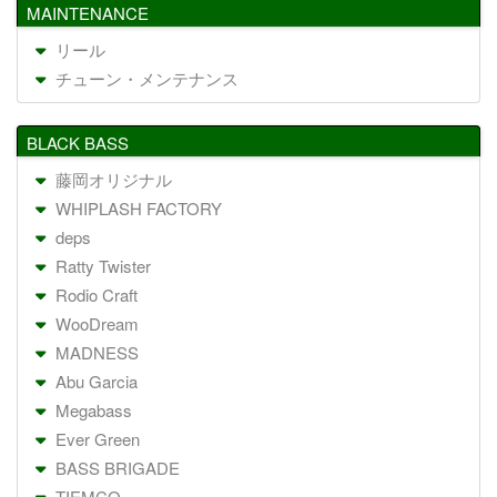
MAINTENANCE
リール
チューン・メンテナンス
BLACK BASS
藤岡オリジナル
WHIPLASH FACTORY
deps
Ratty Twister
Rodio Craft
WooDream
MADNESS
Abu Garcia
Megabass
Ever Green
BASS BRIGADE
TIEMCO