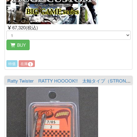
67,320(税込)
BUY
特価
在庫
1
Ratty Twister RATTY HOOOOK!! 太軸タイプ（STRONG） 7/0S