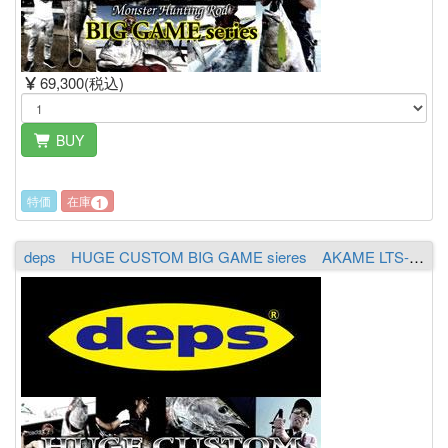
69,300(税込)
BUY
特価
在庫
1
deps HUGE CUSTOM BIG GAME sieres AKAME LTS-752XX（2piece）（送料￥2,000 ※沖縄除く）