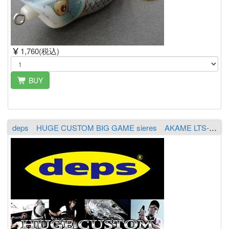
1,760(税込)
BUY
deps HUGE CUSTOM BIG GAME sieres AKAME LTS-802XXX（2piece）（送料￥2,000 ※沖縄除く）