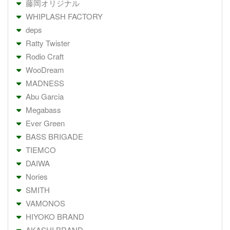
藤岡オリジナル
WHIPLASH FACTORY
deps
Ratty Twister
Rodio Craft
WooDream
MADNESS
Abu Garcia
Megabass
Ever Green
BASS BRIGADE
TIEMCO
DAIWA
Nories
SMITH
VAMONOS
HIYOKO BRAND
AKASHI BRAND