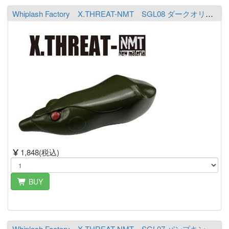
Whiplash Factory X.THREAT-NMT SGL08 ダークオリーブ
1,848(税込)
BUY
Whiplash Factory X.THREAT-NMT SGL07 パンプキン