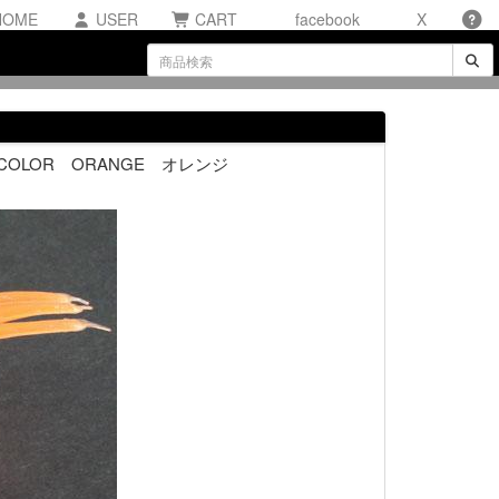
OME
USER
CART
facebook
X
NAL COLOR ORANGE オレンジ