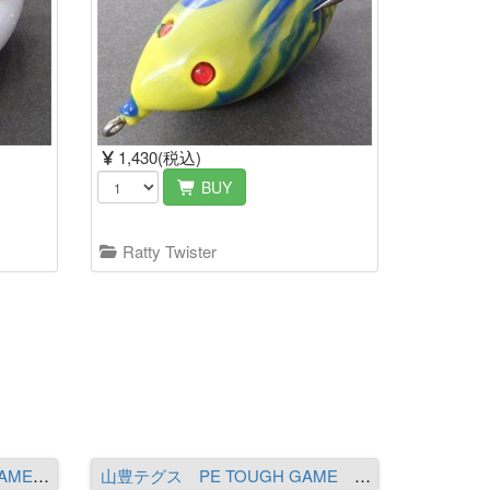
1,430(税込)
BUY
Ratty Twister
LILYPAD JERRYBEAN SESAME FM フローズンメロン（パール無し）
山豊テグス PE TOUGH GAME 10号（95Lb）