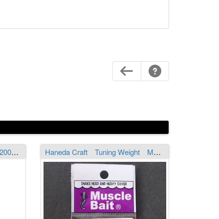
SNAG PROOF Cast Frog #6200（新型モールド） FUJIOKA ORIGINAL COLOR CLEAR／SILVER GLITTER クリアー／シルバー・グリッター
Haneda Craft Tuning Weight M（6-7g）