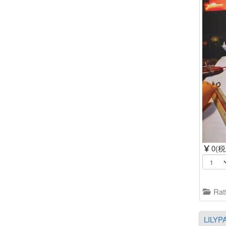
0(
Ratt