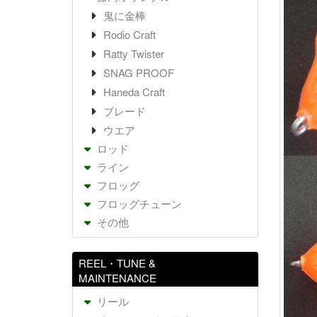
鬼に金棒
Rodio Craft
Ratty Twister
SNAG PROOF
Haneda Craft
ブレード
ウエア
ロッド
ライン
フロッグ
フロッグチューン
その他
REEL・TUNE &
MAINTENANCE
リール