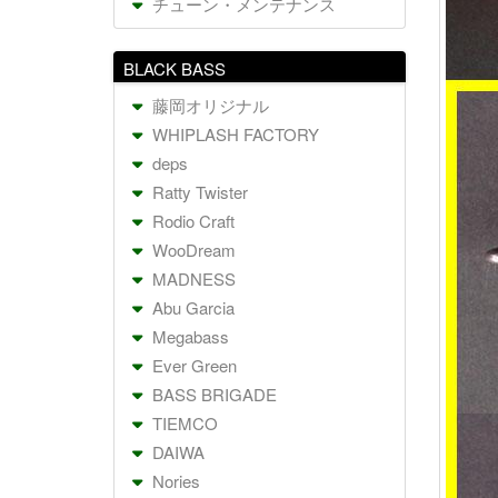
チューン・メンテナンス
BLACK BASS
藤岡オリジナル
WHIPLASH FACTORY
deps
Ratty Twister
Rodio Craft
WooDream
MADNESS
Abu Garcia
Megabass
Ever Green
BASS BRIGADE
TIEMCO
DAIWA
Nories