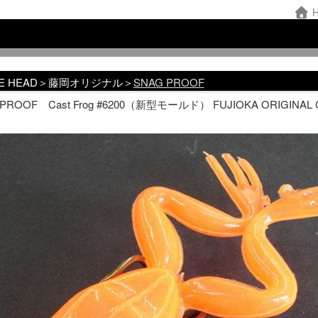
H
KE HEAD＞藤岡オリジナル＞
SNAG PROOF
 PROOF Cast Frog #6200（新型モールド） FUJIOKA ORIGI