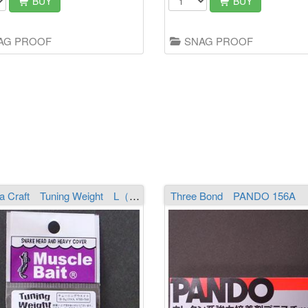
BUY
BUY
AG PROOF
SNAG PROOF
Haneda Craft Tuning Weight L（8-9g）
Three Bond PANDO 156A