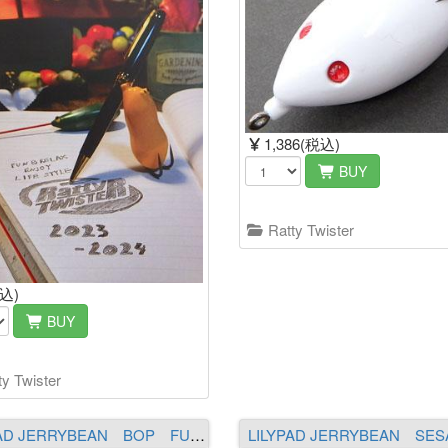
1,386(税込)
BUY
Ratty Twister
税込)
BUY
y Twister
LILYPAD JERRYBEAN BOP FUJIOKA ORIGINAL COLOR FJ-109（イエロー／ロイヤルブルー）