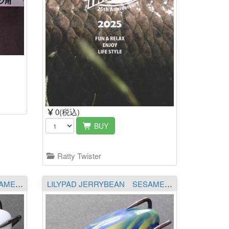
0(税込)
BUY
Ratty Twister
LILYPAD JERRYBEAN SESAME SWH スノーホワイト
LILYPAD JERRYBEAN SESAME FUJIOKA ORIGINAL COLOR FJ-109（イエロー／ロイヤルブルー）