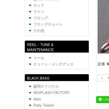
ロッド
ライン
フロッグ
フロッグチューン
その他
REEL・TUNE &
MAINTENANCE
リール
定価
チューン・メンテナンス
BLACK BASS
藤岡オリジナル
WHIPLASH FACTORY
deps
Ratty Twister