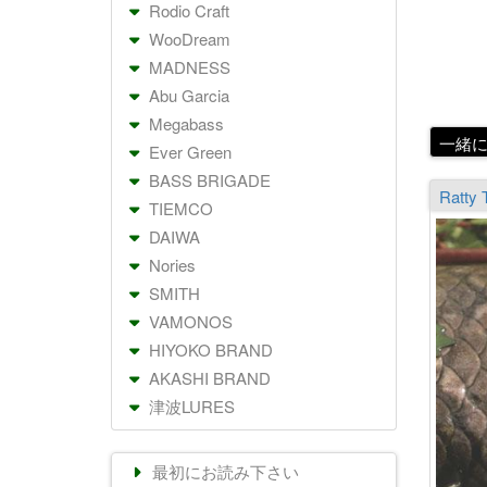
Rodio Craft
WooDream
MADNESS
Abu Garcia
Megabass
一緒
Ever Green
BASS BRIGADE
TIEMCO
DAIWA
Nories
SMITH
VAMONOS
HIYOKO BRAND
AKASHI BRAND
津波LURES
最初にお読み下さい