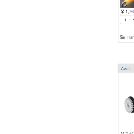
1,7
Han
7,1