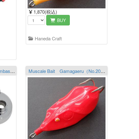
1,870(税込)
BUY
Haneda Craft
Avail サイドカップセット Ambassadeur 2500C IAR⽤ 山リム
Muscale Bait Gamagaeru（No.20）Sharpfangs-XL L-Weight 仕様 MC Red