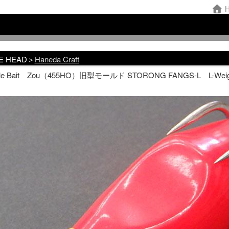
H
E HEAD＞
Haneda Craft
ale Bait Zou（455HO）旧型モールド STORONG FANGS-L L-Wei