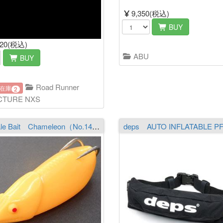
9,350(税込)
BUY
420(税込)
ABU
BUY
Road Runner
在庫
2
CTURE NXS
Muscale Bait Chameleon（No.14）STORONG FANGS-L L-Weight 仕様 MC Orange