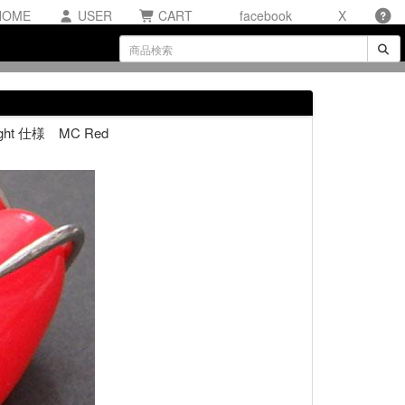
OME
USER
CART
facebook
X
ght 仕様 MC Red