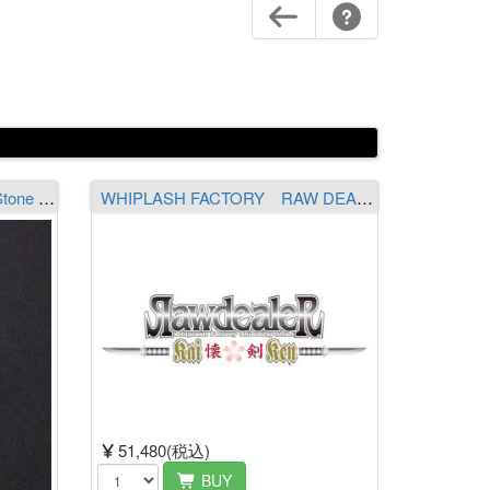
Ratty Twister Stone Head Stone Gasket Type-04
WHIPLASH FACTORY RAW DEALER Kaiken -懐剣- RK608LM3［The Shredding Kazakama］（送料￥1,300 ※沖縄除く）
51,480(税込)
BUY