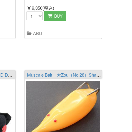
9,350(税込)
BUY
ABU
deps AUTO INFLATABLE PFD DPS-9320RS
Muscale Bait 大Zou（No.28）Sharpfangs-XL L-Weight 仕様 MC Orange