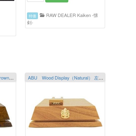
RAW DEALER Kaiken -懐
特価
剣-
ABU Wood Display（Dark Brown） 右ハンドル用
ABU Wood Display（Natural） 左ハンドル用