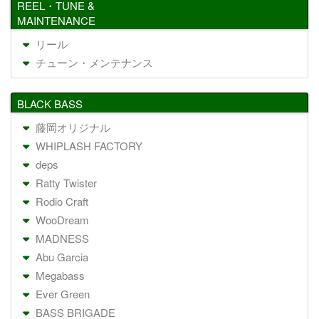
REEL・TUNE &
MAINTENANCE
リール
チューン・メンテナンス
BLACK BASS
藤岡オリジナル
WHIPLASH FACTORY
deps
Ratty Twister
Rodio Craft
WooDream
MADNESS
Abu Garcia
Megabass
Ever Green
BASS BRIGADE