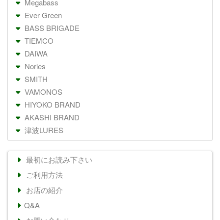
Megabass
Ever Green
BASS BRIGADE
TIEMCO
DAIWA
Nories
SMITH
VAMONOS
HIYOKO BRAND
AKASHI BRAND
津波LURES
最初にお読み下さい
ご利用方法
お店の紹介
Q&A