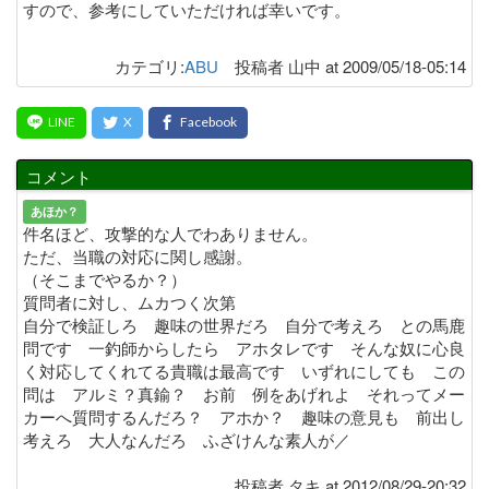
すので、参考にしていただければ幸いです。
カテゴリ:
ABU
投稿者 山中 at 2009/05/18-05:14
コメント
あほか？
件名ほど、攻撃的な人でわありません。
ただ、当職の対応に関し感謝。
（そこまでやるか？）
質問者に対し、ムカつく次第
自分で検証しろ 趣味の世界だろ 自分で考えろ との馬鹿
問です 一釣師からしたら アホタレです そんな奴に心良
く対応してくれてる貴職は最高です いずれにしても この
問は アルミ？真鍮？ お前 例をあげれよ それってメー
カーへ質問するんだろ？ アホか？ 趣味の意見も 前出し
考えろ 大人なんだろ ふざけんな素人が／
投稿者 タキ at 2012/08/29-20:32