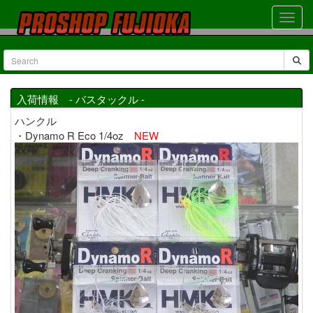
入荷情報 - バスタックル -
ハンクル
・Dynamo R Eco 1/4oz
NEW