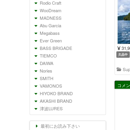
Rodio Craft
WooDream
MADNESS
Abu Garcia
Megabass
Ever Green
31,
BASS BRIGADE
欠品中
TIEMCO
DAIWA
Supe
Nories
SMITH
コメ
VAMONOS
HIYOKO BRAND
AKASHI BRAND
津波LURES
最初にお読み下さい