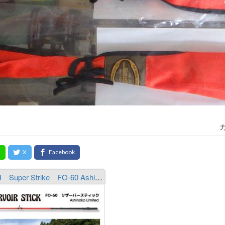
SMITH Super Strike FO-60 Ashinoko Limited（グリップレス）