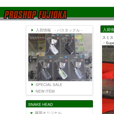
入荷情
入荷情報 - バスタックル -
スミス
・Super
SPECIAL SALE
NEW ITEM
SNAKE HEAD
藤岡オリジナル