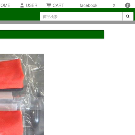
OME
USER
CART
facebook
X